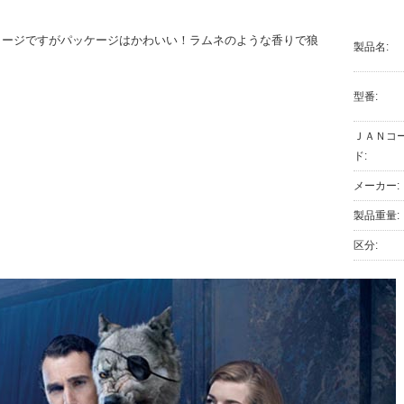
メージですがパッケージはかわいい！ラムネのような香りで狼
製品名:
型番:
ＪＡＮコ
ド:
メーカー:
製品重量:
区分: