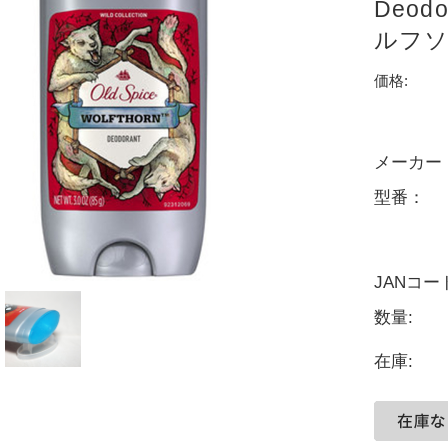
Deod
ルフソー
価格:
メーカー
型番：
JANコー
数量:
在庫: