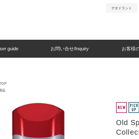
デオドラント
r guide
お問い合せ/Inquiry
お客様の声
TOP
用品
Old 
Coll